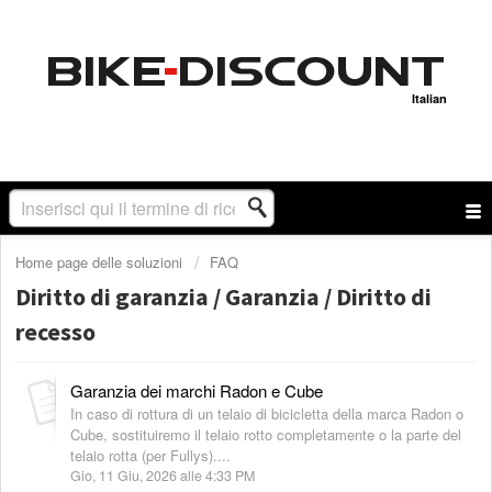
Italian
Home page delle soluzioni
FAQ
Diritto di garanzia / Garanzia / Diritto di
recesso
Garanzia dei marchi Radon e Cube
In caso di rottura di un telaio di bicicletta della marca Radon o
Cube, sostituiremo il telaio rotto completamente o la parte del
telaio rotta (per Fullys)....
Gio, 11 Giu, 2026 alle 4:33 PM