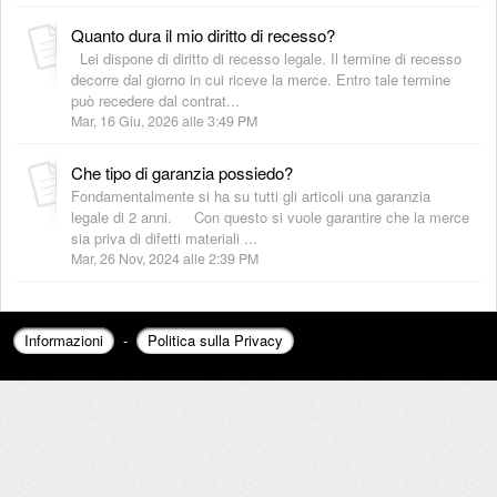
Quanto dura il mio diritto di recesso?
Lei dispone di diritto di recesso legale. Il termine di recesso
decorre dal giorno in cui riceve la merce. Entro tale termine
può recedere dal contrat...
Mar, 16 Giu, 2026 alle 3:49 PM
Che tipo di garanzia possiedo?
Fondamentalmente si ha su tutti gli articoli una garanzia
legale di 2 anni. Con questo si vuole garantire che la merce
sia priva di difetti materiali ...
Mar, 26 Nov, 2024 alle 2:39 PM
Informazioni
-
Politica sulla Privacy